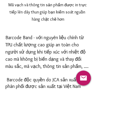
Mã vạch và thông tin sản phẩm được in trực 
tiếp lên dây thun giúp bạn kiểm soát nguồn 
hàng chặt chẽ hơn
Barcode Band - với nguyên liệu chính từ 
TPU chất lượng cao giúp an toàn cho 
người sử dụng khi tiếp xúc với nhiệt độ 
cao mà không bị biến dạng và thay đổi 
màu sắc, mã vạch, thông tin sản phẩm, ....
 Barcode độc quyền do JCA sản xuất và 
phân phối được sản xuất tại Việt Nam 
theo công nghệ Hàn Quốc CAM KẾT sản 
phẩm:
Độ Co giãn và hồi phục lên đến 300%
Được cấp chứng nhận an toàn thực 
phẩm của FDA COMPLIANT
 Sản phẩm dây thun của chúng tôi đã 
qua bài kiểm tra 200 chất có hại và 